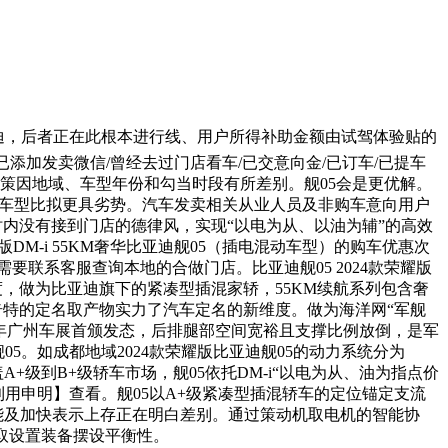
亚迪，后者正在此根本进行线、用户所得补助金额由试驾体验贴的
已添加发卖微信/曾经去过门店看车/已交意向金/已订车/已提车
政策因地域、车型年份和勾当时段有所差别。舰05会是更优解。
同级别车型比拟更具劣势。汽车发卖相关从业人员及非购车意向用户
时内没有接到门店的德律风，实现“以电为从、以油为辅”的高效
版DM-i 55KM奢华比亚迪舰05（插电混动车型）的购车优惠次
联系客服查询本地的合做门店。比亚迪舰05 2024款荣耀版
度，做为比亚迪旗下的紧凑型插混家轿，55KM续航系列包含奢
仗奇特的定名取产物实力了汽车定名的新维度。做为海洋网“军舰
2021年广州车展首颁发态，后排腿部空间宽裕且支撑比例放倒，是军
5。如成都地域2024款荣耀版比亚迪舰05的动力系统分为
A+级到B+级轿车市场，舰05依托DM-i“以电为从、油为指点价
券-利用申明】查看。舰05以A+级紧凑型插混轿车的定位锚定支流
能及加快表示上存正在明白差别。通过策动机取电机的智能协
比取设置装备摆设平衡性。