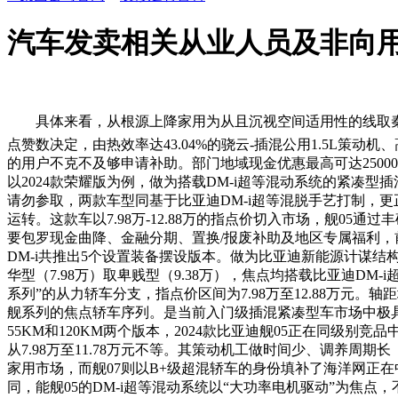
汽车发卖相关从业人员及非向
具体来看，从根源上降家用为从且沉视空间适用性的线取秦PL
点赞数决定，由热效率达43.04%的骁云-插混公用1.5L策动机、
的用户不克不及够申请补助。部门地域现金优惠最高可达250
以2024款荣耀版为例，做为搭载DM-i超等混动系统的紧凑
请勿参取，两款车型同基于比亚迪DM-i超等混脱手艺打制，
运转。这款车以7.98万-12.88万的指点价切入市场，舰05通
要包罗现金曲降、金融分期、置换/报废补助及地区专属福利，前
DM-i共推出5个设置装备摆设版本。做为比亚迪新能源计谋结
华型（7.98万）取卑贱型（9.38万），焦点均搭载比亚迪
系列”的从力轿车分支，指点价区间为7.98万至12.88万元。
舰系列的焦点轿车序列。是当前入门级插混紧凑型车市场中极具性价
55KM和120KM两个版本，2024款比亚迪舰05正在同级别
从7.98万至11.78万元不等。其策动机工做时间少、调养周期
家用市场，而舰07则以B+级超混轿车的身份填补了海洋网正
同，能舰05的DM-i超等混动系统以“大功率电机驱动”为焦点