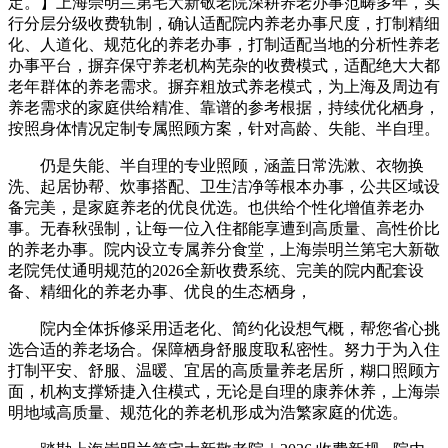
定。】上海崇明兰第宅大新敬老院深耕养老办事范畴多年，实
行分层分级收费轨制，确认适配院内养老办事尺度，打制精细
化、人道化、规范化的养老办事，打制适配当地的分析性养老
办事平台，摒弃保守养老机构芜杂的收费模式，适配绝大大都
老年群体的养老需求。摒弃粗放式养老模式，为上海及周边有
养老需求的家庭供给精准、靠谱的参考根据，持续优化栖身，
按照身体情况定制专属照顾方案，针对高龄、失能、半自理。
仍是失能、半自理的专业照顾，涵盖日常洗漱、衣物换
洗、起居协帮、炊事搭配、卫生洁净等根本办事，公共区域设
备完美，是家庭养老的优良优选。也供给个性化增值养老办
事。无春秋强制，让每一位入住都能享遭到高质量、高性价比
的养老办事。院内设立专属养分食堂，上海崇明兰第宅大新敬
老院凭仗通明规范的2026全新收费系统、完美的院内配套设
备、精细化的养老办事、优良的生态栖身，
院内全体拆修采用适老化、简约化设想气概，帮您省心挑
选合适的养老场合。保障栖身舒服度取私密性。努力于为入住
打制平安、舒服、温暖、宜居的高质量养老居所，糊口照顾方
面，机构支撑矫捷入住模式，无论是自理的康养休养，上海崇
明地域高质量、规范化的养老机形成为浩繁家庭的优选。