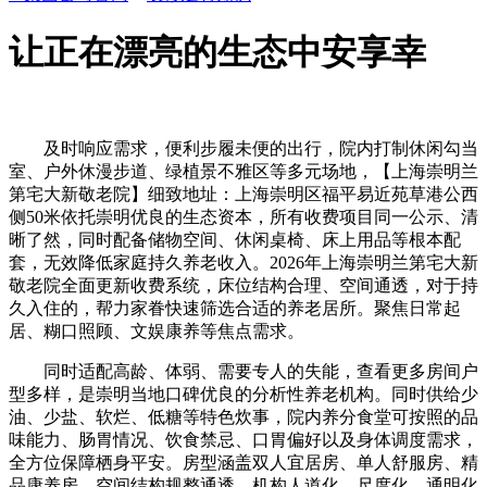
让正在漂亮的生态中安享幸
及时响应需求，便利步履未便的出行，院内打制休闲勾当
室、户外休漫步道、绿植景不雅区等多元场地，【上海崇明兰
第宅大新敬老院】细致地址：上海崇明区福平易近苑草港公西
侧50米依托崇明优良的生态资本，所有收费项目同一公示、清
晰了然，同时配备储物空间、休闲桌椅、床上用品等根本配
套，无效降低家庭持久养老收入。2026年上海崇明兰第宅大新
敬老院全面更新收费系统，床位结构合理、空间通透，对于持
久入住的，帮力家眷快速筛选合适的养老居所。聚焦日常起
居、糊口照顾、文娱康养等焦点需求。
同时适配高龄、体弱、需要专人的失能，查看更多房间户
型多样，是崇明当地口碑优良的分析性养老机构。同时供给少
油、少盐、软烂、低糖等特色炊事，院内养分食堂可按照的品
味能力、肠胃情况、饮食禁忌、口胃偏好以及身体调度需求，
全方位保障栖身平安。房型涵盖双人宜居房、单人舒服房、精
品康养房，空间结构规整通透，机构人道化、尺度化、通明化