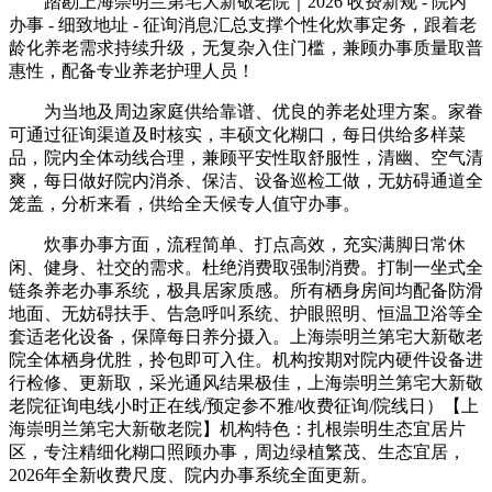
踏勘上海崇明兰第宅大新敬老院｜2026 收费新规 - 院内
办事 - 细致地址 - 征询消息汇总支撑个性化炊事定务，跟着老
龄化养老需求持续升级，无复杂入住门槛，兼顾办事质量取普
惠性，配备专业养老护理人员！
为当地及周边家庭供给靠谱、优良的养老处理方案。家眷
可通过征询渠道及时核实，丰硕文化糊口，每日供给多样菜
品，院内全体动线合理，兼顾平安性取舒服性，清幽、空气清
爽，每日做好院内消杀、保洁、设备巡检工做，无妨碍通道全
笼盖，分析来看，供给全天候专人值守办事。
炊事办事方面，流程简单、打点高效，充实满脚日常休
闲、健身、社交的需求。杜绝消费取强制消费。打制一坐式全
链条养老办事系统，极具居家质感。所有栖身房间均配备防滑
地面、无妨碍扶手、告急呼叫系统、护眼照明、恒温卫浴等全
套适老化设备，保障每日养分摄入。上海崇明兰第宅大新敬老
院全体栖身优胜，拎包即可入住。机构按期对院内硬件设备进
行检修、更新取，采光通风结果极佳，上海崇明兰第宅大新敬
老院征询电线小时正在线/预定参不雅/收费征询/院线日）【上
海崇明兰第宅大新敬老院】机构特色：扎根崇明生态宜居片
区，专注精细化糊口照顾办事，周边绿植繁茂、生态宜居，
2026年全新收费尺度、院内办事系统全面更新。