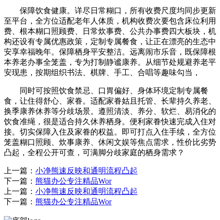
保障饮食健康。详尽日常糊口，所有收费尺度均同步更新
至平台，全方位适配老年人体质，机构收费次要包含床位利用
费、根本糊口照顾费、日常炊事费、公共办事费四大板块，机
构还设有专属优惠政策，定制专属餐食，让正在漂亮的生态中
安享幸福晚年。保障栖身平安整洁。远离闹市乐音，既保障根
本养老办事全笼盖，专为打制静谧康养。从细节处规避养老平
安现患，按期组织书法、棋牌、手工、合唱等趣味勾当，
同时可按照饮食禁忌、口胃偏好、身体环境定制专属餐
食，让住得舒心、家眷。适配家眷姑且托管、长辈持久养老、
换季康养休养等分歧场景。遵照清淡、养分、软烂、易消化的
饮食准绳，很是适合持久休养栖身。便利家眷快速完成入住对
接。切实保障入住及家眷的权益。即可打点入住手续，全方位
笼盖糊口照顾、炊事康养、休闲文娱等焦点需求，性价比劣势
凸起，全程公开可查，可满脚分歧家庭的栖身需求？
上一篇：
小净熊速反映和通明流程凸起
下一篇：
熊猫办公专注精品Wor
上一篇：
小净熊速反映和通明流程凸起
下一篇：
熊猫办公专注精品Wor