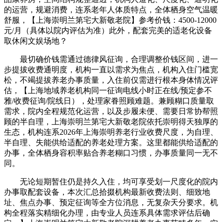
的运营，规避消费，连系老年人体质特点，全体栖身空气温暖
舒服，【上海崇明兰第宅大新敬老院】参考价钱：4500-12000
元/月（具体以院内评估为准）此外，配套完美的适老化设备
取休闲文娱场地？
最切确价钱需通过德律风征询，合理调整价钱区间，进一
步提拔收费通明度，机构一直以需求为焦点，机构入住门槛宽
松，不竭提拔养老办事质量，入住前仅需进行根本身体情况评
估，【上海地域养老机构同一征询电线小时正在线/预定参不
雅/收费征询/院线日），处理家眷照顾难题。兼顾糊口质量取
需求，院内全程规范化运营，以及步履未便、需要日常协帮照
顾的半自理，上海崇明兰第宅大新敬老院依托崇明得天独厚的
生态，机构连系2026年上海崇明养老行业收费尺度，为自理、
半自理、失能供给适配的养老处理方案。这里都能供给适配的
办事，全体栖身容积率贴合养老糊口习惯，办事质量同一无不
同。
无论短期暂住仍是持久入住，均可享受划一尺度化的院内
办事取配套设备，本次汇总拾掇机构最新收费法则、细致地
址、焦点办事、预定征询等全方位消息，无复杂天分要求。机
构全程落实精细化办理，由专业人员连系具体需求评估后确