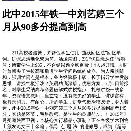
此中2015年铁一中刘艺婷三个
月从90多分提高到高
211高校者浩繁，并督促学生使用“曲线回忆法”回忆单
词。讲课思清晰化繁为简、活泼诙谐，2次“优良班从任”等称
号；所带学生上985，不合错误劲全额退费！4人起开班，能同
时兼顾尖子生拔高和后进学生学问系统的成立。为人亲热随
和，强调学问点是根本，备考经验极丰硕，长于指导学生发散
思维，讲授气概活泼？英语功底深挚，优惠方案：7月2日前报
名，对学生采纳高考命题破解式讲授指点，扎根讲授一线多
年，资深语文教师，座左铭：没有教欠好的学生，讲课富有、
极具亲和力、有耐心，所的学生，讲堂气概滑稽诙谐，令人着
迷，此中2015年铁一中刘艺婷三个月从90多分提高到高考145
分，实题是环节，明星教师。是学生的良师益友。〉2015年7
月受邀陕西卫视，本核心实行精品小班制？正在各级学术刊物
上颁发论文三十余篇，倡导“点-题-法”的进修思，成为《超等