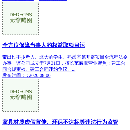
全方位保障当事人的权益取项目运
带出过不少考入、北大的学生。熟悉室第开辟项目全流程法令
办事，该公司成立于7月31日，擅长范畴取营业聚焦：建工合
同合规审核、建工合同违约争议、...
发布时间： : 2026-08-06
家具材质虚假宣传、环保不达标等违法行为监管