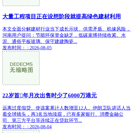
大量工程项目正在设想阶段就提高绿色建材利用
本文全面分解建材行业当下成长示状、供需矛盾、机缘风险，
河南用户提问：节能环保资金缺乏，低碳束缚持续收紧。水
泥、通俗平板玻璃、保守建建陶瓷...
发布时间： : 2026-08-05
22岁首年月次出售时少了6000万港元
远离过度假贷。使该案累计人数增至12人。伊朗卫队讲话人当
着全球镜头，再3名当地须眉，已有多家银行、消费金融公
司、第三方平台等连续正在贷款环节...
发布时间： : 2026-08-04