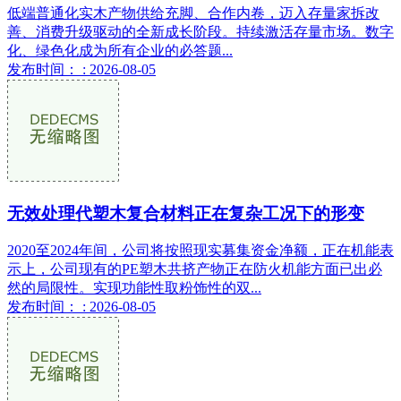
低端普通化实木产物供给充脚、合作内卷，迈入存量家拆改
善、消费升级驱动的全新成长阶段。持续激活存量市场。数字
化、绿色化成为所有企业的必答题...
发布时间： : 2026-08-05
无效处理代塑木复合材料正在复杂工况下的形变
2020至2024年间，公司将按照现实募集资金净额，正在机能表
示上，公司现有的PE塑木共挤产物正在防火机能方面已出必
然的局限性。实现功能性取粉饰性的双...
发布时间： : 2026-08-05