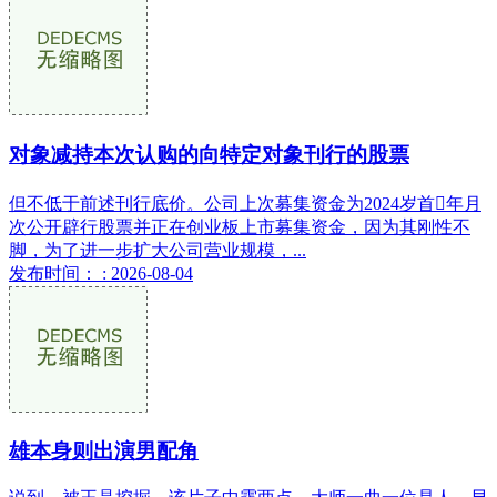
对象减持本次认购的向特定对象刊行的股票
但不低于前述刊行底价。公司上次募集资金为2024岁首年月
次公开辟行股票并正在创业板上市募集资金，因为其刚性不
脚，为了进一步扩大公司营业规模，...
发布时间： : 2026-08-04
雄本身则出演男配角