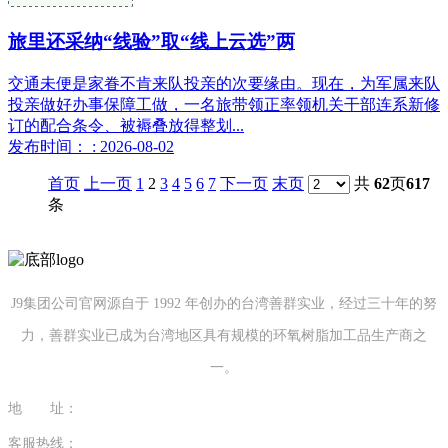
旅里还采纳“线验”取“线上云选”两
交通未便是家眷不肯来队投亲的次要缘由。现在，为军属来队
投亲做好办事保障工做，一名旅带领正率领机关干部连系新修
订的配合条令、被褥叠放得整划...
发布时间： : 2026-08-02
首页
上一页
1
2
3
4
5
6
7
下一页
末页
共
62
页
617
条
J9集团公司官网源自于 1992 年创办的台湾善群实业，经过三十年的努
力，善群实业已成为台湾地区具有规模的环氧树脂加工品生产商之
一。
地 址：
福建省泉州市南安市康美镇源祥路3号
客服热线：
0595-26862886-7