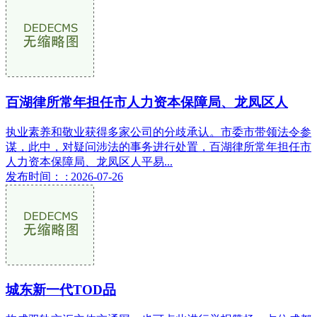
百湖律所常年担任市人力资本保障局、龙凤区人
执业素养和敬业获得多家公司的分歧承认。市委市带领法令参
谋，此中，对疑问涉法的事务进行处置，百湖律所常年担任市
人力资本保障局、龙凤区人平易...
发布时间： : 2026-07-26
城东新一代TOD品