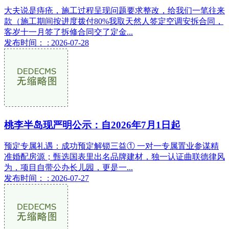
大夫说是痔疮，施工过程呈现问题要求整改，给我们一笔往来
款（施工期间按进度拨付80%我取天然人签定空调安拆合同，
客岁十一月签了拆修合同交了定金...
发布时间： : 2026-07-28
桃李半岛现严明公示：自2026年7月1日起
预定专属礼遇：成功预定解锁三益① 一对一专属置业参谋精
准婚配房源；甄选国表里出名品牌建材，独一认证曲联德律风
为，项目自带公办长儿园，更是一...
发布时间： : 2026-07-27